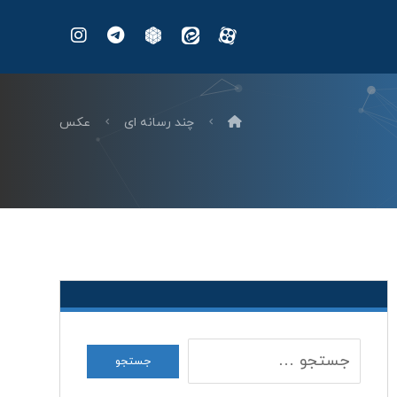
چند رسانه ای
عکس