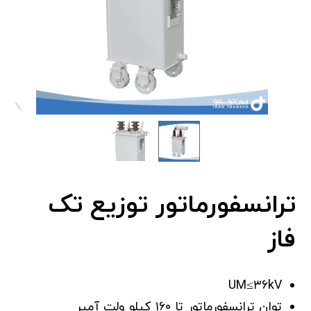
ترانسفورماتور توزیع تک
فاز
UM≤۳۶kV
توان ترانسفورماتور تا ۱۶۰ کیلو ولت آمپر