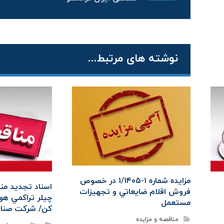
نوشته های مرتبط...
مزايده شماره ۱-۱/۱۴۰۵ در خصوص
اسناد تجديد من
فروش اقلام ضايعاتي و تجهيزات
چيلر تراكمي هو
مستعمل
كن/ شركت صناي
مناقصه و مزایده