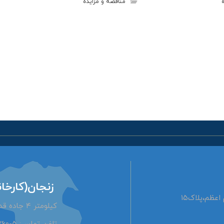
مناقصه و مزایده
زنجان(کارخان
عظم،پلاک۱۵
کیلومتر ۴ جاده قدیم زنجان تهران