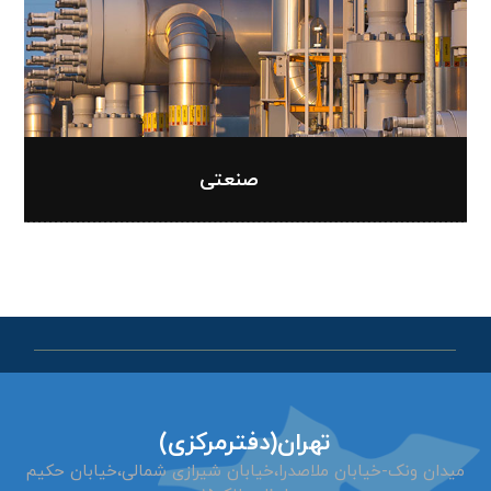
صنعتی
تهران(دفترمرکزی)
میدان ونک-خیابان ملاصدرا،
خیابان شیرازی شمالی،خیابان حکیم